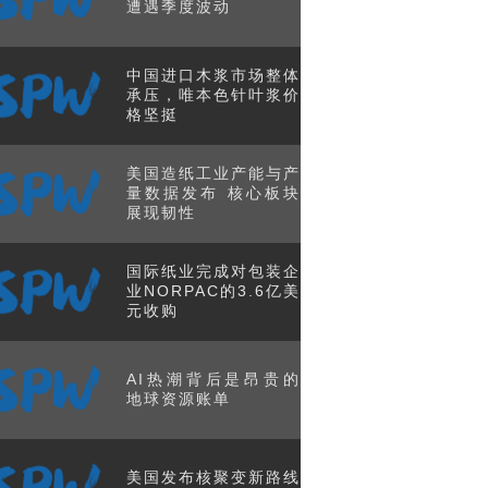
遭遇季度波动
中国进口木浆市场整体
承压，唯本色针叶浆价
格坚挺
美国造纸工业产能与产
量数据发布 核心板块
展现韧性
国际纸业完成对包装企
业NORPAC的3.6亿美
元收购
AI热潮背后是昂贵的
地球资源账单
美国发布核聚变新路线