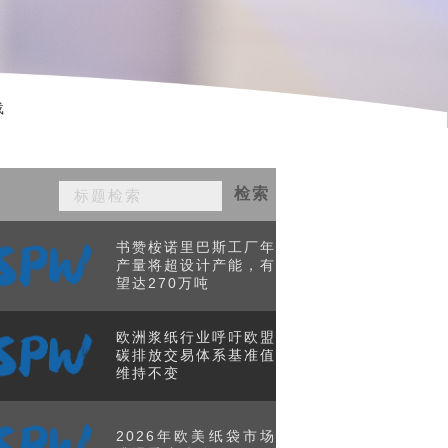
载
检索
书赞桉诺里巴斯工厂年
产量将超设计产能，有
望达270万吨
欧洲浆纸行业呼吁欧盟
碳排放交易体系基准值
维持不变
2026年欧美纸袋市场