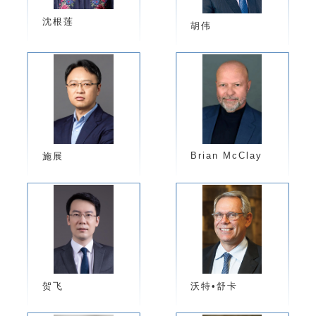
沈根莲
胡伟
​Brian McClay
施展
贺飞
沃特•舒卡