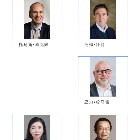
汤姆•怀特
托马斯•威克隆
亚力•哈马雷