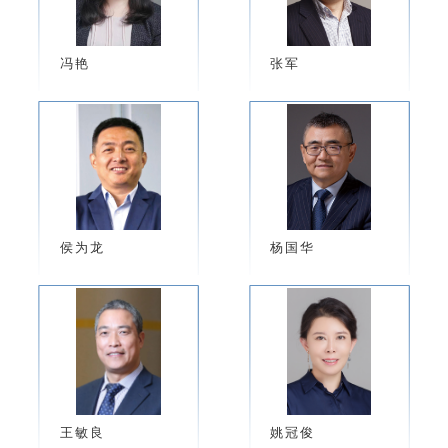
冯艳
张军
侯为龙
杨国华
王敏良
姚冠俊