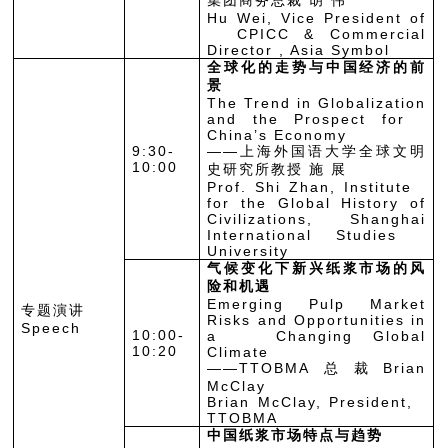
集团商务总裁 胡 伟
Hu Wei, Vice President of
CPICC & Commercial
Director , Asia Symbol
全球化的走势与中国经济的前
景
The Trend in Globalization
and the Prospect for
China’s Economy
9:30-
——上海外国语大学全球文明
10:00
史研究所教授 施 展
Prof. Shi Zhan, Institute
for the Global History of
Civilizations, Shanghai
International Studies
University
气候变化下新兴纸浆市场的风
险和机遇
Emerging Pulp Market
专题演讲
Risks and Opportunities in
Speech
10:00-
a Changing Global
10:20
Climate
——
TTOBMA总裁Brian
McClay
Brian McClay, President,
TTOBMA
中国纸浆市场特点与趋势