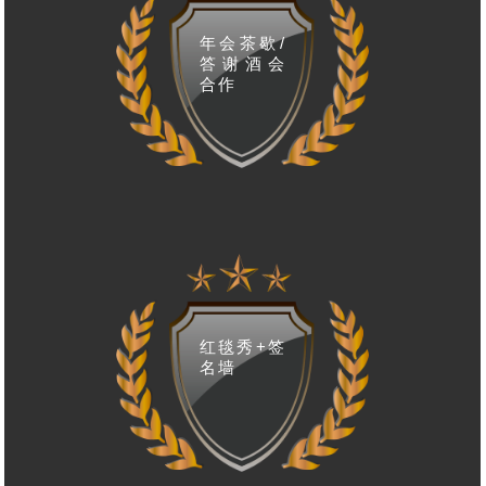
年会茶歇/
答谢酒会
合作
红毯秀+签
名墙