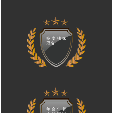
晚宴独家
冠名
年会午餐