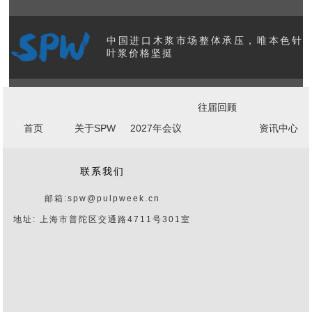
中国进口木浆市场整体承压，唯本色针
叶浆价格坚挺
美国造纸工业产能与产量数据发布 核心
往届回顾
板块展现韧性
首页
关于SPW
2027年会议
资讯中心
国际纸业完成对包装企业NORPAC的
联系我们
3.6亿美元收购
邮箱:spw@pulpweek.cn
地址: 上海市普陀区交通路4711号301室
AI热潮背后是昂贵的地球资源账单
美国发布核聚变新路线图