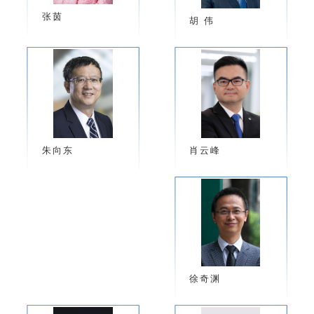
张茵
胡 伟
肖云峰
朱向东
徐奇渊