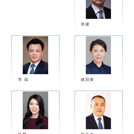
张健
李 战
姚冠俊