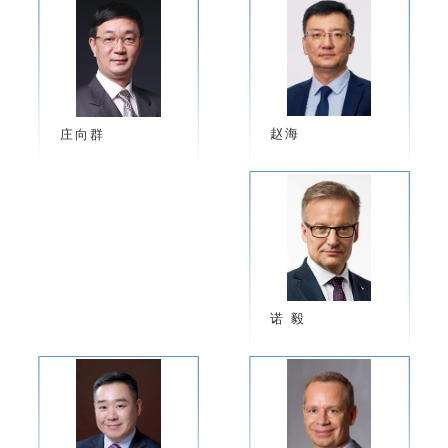
赵海
庄向群
诺 毅