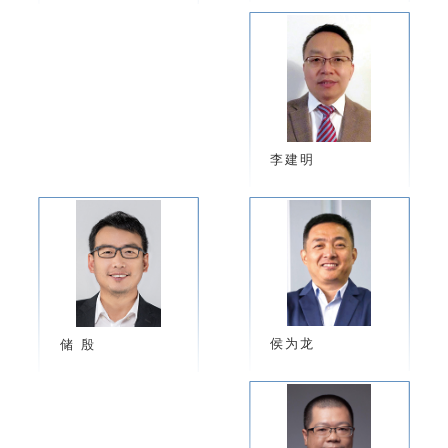
李建明
侯为龙
储 殷