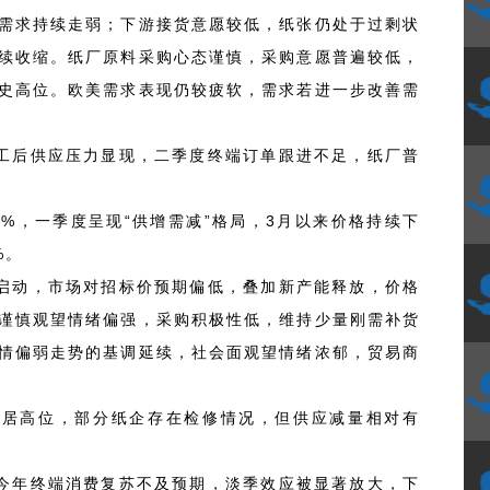
需求持续走弱；下游接货意愿较低，纸张仍处于过剩状
续收缩。纸厂原料采购心态谨慎，采购意愿普遍较低，
史高位。欧美需求表现仍较疲软，需求若进一步改善需
工后供应压力显现，二季度终端订单跟进不足，纸厂普
%，一季度呈现“供增需减”格局，3月以来价格持续下
%。
启动，市场对招标价预期偏低，叠加新产能释放，价格
谨慎观望情绪偏强，采购积极性低，维持少量刚需补货
情偏弱走势的基调延续，社会面观望情绪浓郁，贸易商
仍居高位，部分纸企存在检修情况，但供应减量相对有
今年终端消费复苏不及预期，淡季效应被显著放大，下