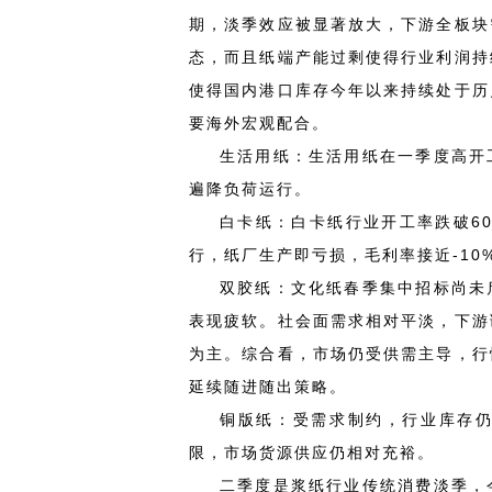
期，淡季效应被显著放大，下游全板块
态，而且纸端产能过剩使得行业利润持
使得国内港口库存今年以来持续处于历
要海外宏观配合。
生活用纸：生活用纸在一季度高开
遍降负荷运行。
白卡纸：白卡纸行业开工率跌破60
行，纸厂生产即亏损，毛利率接近-10
双胶纸：文化纸春季集中招标尚未
表现疲软。社会面需求相对平淡，下游
为主。综合看，市场仍受供需主导，行
延续随进随出策略。
铜版纸：受需求制约，行业库存
限，市场货源供应仍相对充裕。
二季度是浆纸行业传统消费淡季，