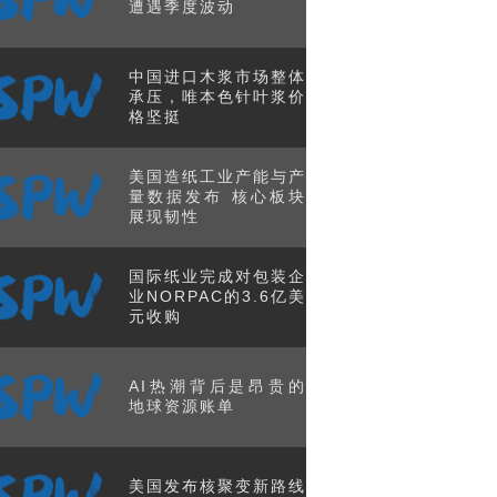
遭遇季度波动
中国进口木浆市场整体
承压，唯本色针叶浆价
格坚挺
美国造纸工业产能与产
量数据发布 核心板块
展现韧性
国际纸业完成对包装企
业NORPAC的3.6亿美
元收购
AI热潮背后是昂贵的
地球资源账单
美国发布核聚变新路线