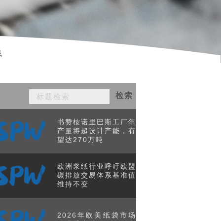
载
检索
书赞桉诺里巴斯工厂年
产量将超设计产能，有
望达270万吨
欧洲浆纸行业呼吁欧盟
碳排放交易体系基准值
维持不变
2026年欧美纸袋市场