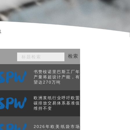
载
检索
书赞桉诺里巴斯工厂年
产量将超设计产能，有
望达270万吨
欧洲浆纸行业呼吁欧盟
碳排放交易体系基准值
维持不变
2026年欧美纸袋市场