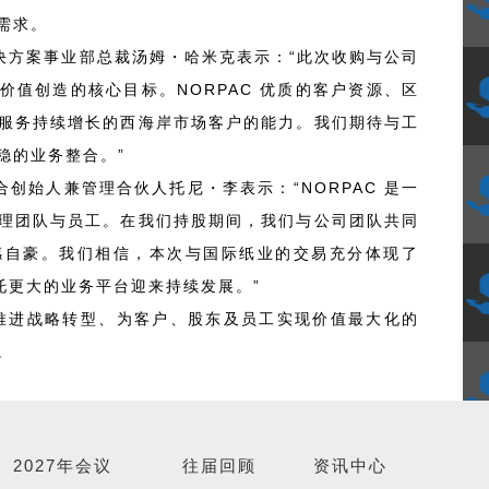
需求。
决方案事业部总裁汤姆・哈米克表示：“此次收购与公司
价值创造的核心目标。NORPAC 优质的客户资源、区
服务持续增长的西海岸市场客户的能力。我们期待与工
稳的业务整合。”
ners 联合创始人兼管理合伙人托尼・李表示：“NORPAC 是一
理团队与员工。在我们持股期间，我们与公司团队共同
感自豪。我们相信，本次与国际纸业的交易充分体现了
依托更大的业务平台迎来持续发展。”
业推进战略转型、为客户、股东及员工实现价值最大化的
。
2027年会议
往届回顾
资讯中心