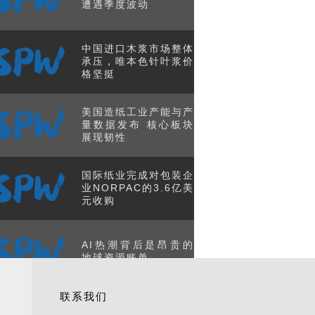
遭遇季度波动
中国进口木浆市场整体
承压，唯本色针叶浆价
格坚挺
美国造纸工业产能与产
量数据发布 核心板块
展现韧性
国际纸业完成对包装企
业NORPAC的3.6亿美
元收购
AI热潮背后是昂贵的
地球资源账单
联系我们
美国发布核聚变新路线