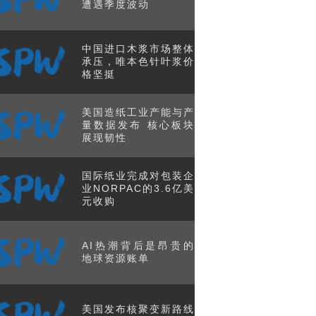
遭遇季度波动
中国进口木浆市场整体
承压，唯本色针叶浆价
格坚挺
美国造纸工业产能与产
量数据发布 核心板块
展现韧性
国际纸业完成对包装企
业NORPAC的3.6亿美
元收购
AI热潮背后是昂贵的
地球资源账单
美国发布核聚变新路线