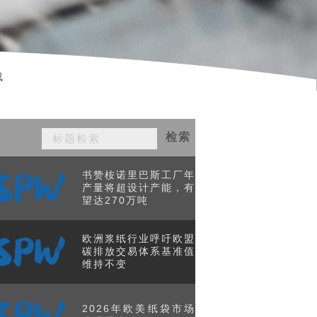
载
检索
书赞桉诺里巴斯工厂年
产量将超设计产能，有
望达270万吨
欧洲浆纸行业呼吁欧盟
碳排放交易体系基准值
维持不变
2026年欧美纸袋市场