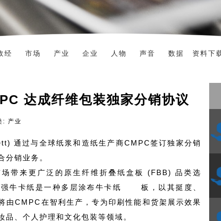
政经
市场
产业
企业
人物
声音
数据
资料下
CMPC 达成纤维包装独家分销协议
类: 产业
oggett) 通过与全球纸浆和造纸生产商CMPC签订独家分销
合分销业务。
带来更广泛的原生纤维折叠纸盒板 (FBB) 品类选
高强牛卡纸是一种多层
涂布牛卡纸
板，以其挺度、
将由CMPC在智利生产，专为印刷性能和货架展示效果
妆品、个人护理和文化包装等领域。