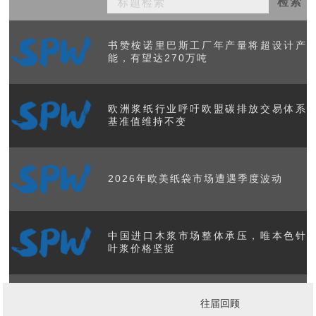
检索
书赞桉诺里巴斯工厂年产量将超设计产
能，有望达270万吨
欧洲浆纸行业呼吁欧盟碳排放交易体系
基准值维持不变
2026年欧美纸袋市场遭遇季度波动
中国进口木浆市场整体承压，唯本色针
叶浆价格坚挺
美国造纸工业产能与产量数据发布 核心
往届回顾
板块展现韧性