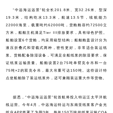
“中远海运远景”轮全长201.8米、宽32.26米、型深
19.3米，结构吃水13.3米，航速13.5节，续航能力
22000海里，载重吨约62000吨，货舱舱容约72500立
方米，船舶主机满足Tier III排放要求，具有绿色护照。
船舶设置6个货舱，均采用箱型结构；船舶舱盖设计分为
液压折叠式和背载式两种，密性更好，非常适合装运纸
浆。货舱配备除湿设备，可满足全船纸浆的除湿要求，保
证纸浆运输质量。船舶设置2台75吨单臂克令吊和一台
75吨×2的双克令吊，最大吊重可达150吨。这些设计特
点使船舶除了装运纸浆外，还可兼顾装运重大件等货物。
据悉，“中远海运远景”轮首航将投入特运泛太平洋航
线运营。今年4月，中远海运特运与东南亚纸浆客户金光
纸业APP签署了为期3年、每年150万吨的纸浆运输COA