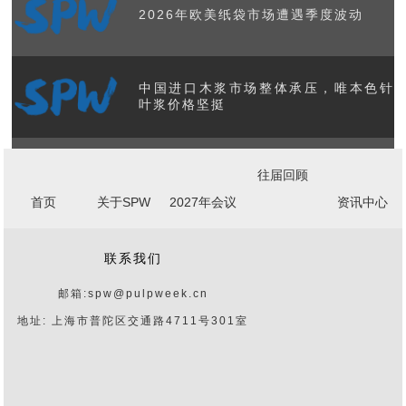
2026年欧美纸袋市场遭遇季度波动
中国进口木浆市场整体承压，唯本色针
叶浆价格坚挺
美国造纸工业产能与产量数据发布 核心
往届回顾
板块展现韧性
首页
关于SPW
2027年会议
资讯中心
国际纸业完成对包装企业NORPAC的
联系我们
3.6亿美元收购
邮箱:spw@pulpweek.cn
地址: 上海市普陀区交通路4711号301室
AI热潮背后是昂贵的地球资源账单