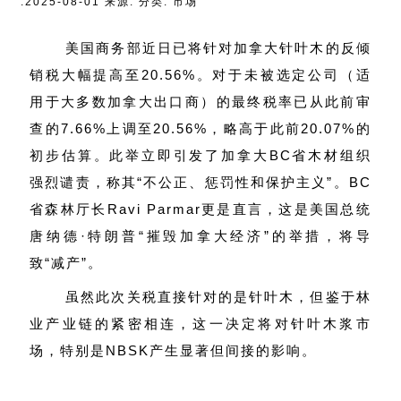
:2025-08-01 来源: 分类: 市场
美国商务部近日已将针对加拿大针叶木的反倾
销税大幅提高至20.56%。对于未被选定公司（适
用于大多数加拿大出口商）的最终税率已从此前审
查的7.66%上调至20.56%，略高于此前20.07%的
初步估算。此举立即引发了加拿大BC省木材组织
强烈谴责，称其“不公正、惩罚性和保护主义”。BC
省森林厅长Ravi Parmar更是直言，这是美国总统
唐纳德·特朗普“摧毁加拿大经济”的举措，将导
致“减产”。
虽然此次关税直接针对的是针叶木，但鉴于林
业产业链的紧密相连，这一决定将对针叶木浆市
场，特别是NBSK产生显著但间接的影响。