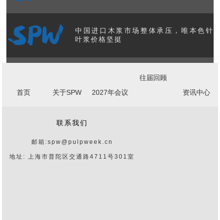
中国进口木浆市场整体承压，唯本色针
叶浆价格坚挺
美国造纸工业产能与产量数据发布 核心
往届回顾
板块展现韧性
首页
关于SPW
2027年会议
资讯中心
国际纸业完成对包装企业NORPAC的
联系我们
3.6亿美元收购
邮箱:spw@pulpweek.cn
地址: 上海市普陀区交通路4711号301室
AI热潮背后是昂贵的地球资源账单
美国发布核聚变新路线图