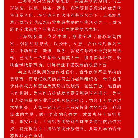
上海纸浆周坚持开放包容、共建共享的原则，与全
球制浆、造纸、装备、运输、咨询等相关领域的优秀伙
伴开展合作。在全体合作伙伴的共同努力下，上海纸浆
周已成为全球纸浆行业中最主要的年度活动之一，成为
影响全球纸浆产业和市场走向的重要风向标。
上海纸浆周，立足中国，放眼全球；精心策划内
容，创新活动形式；以公平、互惠、合作和共赢为主
旨，推动制浆、造纸、服务、贸易各领域企业交流与协
作。已成为一个汇聚业内精英人士、服务实体经济、影
响全球纸浆市场、引导行业平稳发展的权威平台。
与上海纸浆周的合作过程中，合作伙伴不是单纯的
赞助商，而是纸浆周的共同主办者和组织者，每个合作
伙伴有权力和责任为浆周出谋划策，创造开放、包容的
合作机制，为合作方提供发表意见和建议的机会，为合
作方提供展示企业理念和形象的机会，为合作方表达诉
求的机会。大家一致认为，只有发挥集体的智慧，利用
集体的力量，吸引更多的合作方，才能办好上海纸浆
周。事实证明，上海纸浆周得到全球主要同行的合作支
持，就是得益于上海纸浆周开放包容、共建共享的合作
态度和办会原则。