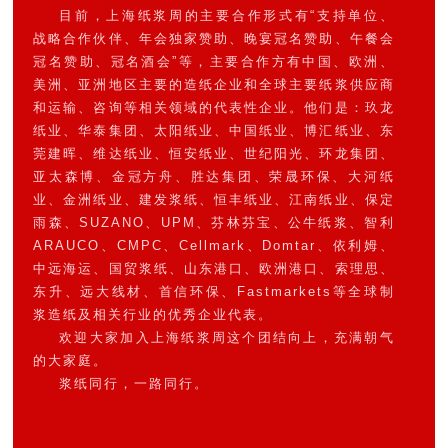
目前，上海纸浆周的主要合作形式有“支持单位、
战略合作伙伴、年会独家赞助、晚宴冠名赞助、午餐会
冠名赞助、冠名酒会”等，主要合作方有中国、欧洲、
美洲、亚洲地区主要的造纸企业和全球主要纸浆供应商
和运输、咨询等相关领域的代表性企业。他们是：玖龙
纸业、华泰集团、太阳纸业、中国纸业、博汇纸业、东
莞建晖、维达纸业、恒安纸业、世纪阳光、环龙集团、
亚太森博、金冠方舟、胜达集团、荣晟环保、大河纸
业、金洲纸业、建发浆纸、恒丰纸业、江南纸业、保定
雨森、SUZANO、UPM、芬林芬宝、公牛纸浆、智利
ARAUCO、CMPC、Cellmark、Domtar、依利姆、
中远海运、国贸浆纸、山东港口、欧洲港口、索理思、
东升、远大线材、首信环保、Fastmarkets等全球制
浆造纸及相关行业的优秀企业代表。
欢迎大家加入上海纸浆周这个团结向上，充满朝气
的大家庭。
浆纸同行，一路同行。