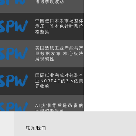
遭遇季度波动
中国进口木浆市场整体
承压，唯本色针叶浆价
格坚挺
美国造纸工业产能与产
量数据发布 核心板块
展现韧性
国际纸业完成对包装企
业NORPAC的3.6亿美
元收购
AI热潮背后是昂贵的
地球资源账单
联系我们
美国发布核聚变新路线