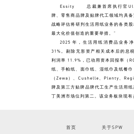
Essity
总裁兼首席执行官Ulri
牌、零售商品牌及贴牌代工领域均具备
战略评估将研判生活用纸业务的各类股
最大化价值创造的重要举措。”
2025 年，生活用纸消费品业务
31%。剔除无形资产相关成本后的息税前利
利润率 11.9%，已动用资本回报率（R
纸、手帕纸、面巾纸、湿纸巾及纸餐巾，
（Zewa）、Cushelle、Plenty、R
牌及第三方贴牌品牌代工生产生活用纸产
丁美洲市场位列第二。该业务板块现有员工约
首页
关于SPW