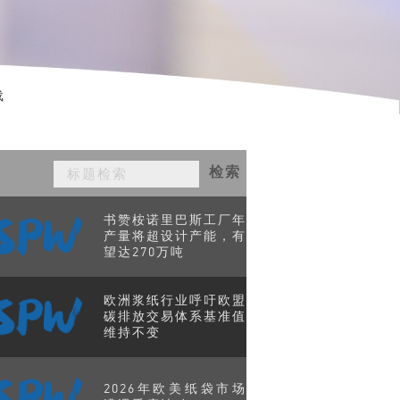
载
检索
书赞桉诺里巴斯工厂年
产量将超设计产能，有
望达270万吨
欧洲浆纸行业呼吁欧盟
碳排放交易体系基准值
维持不变
2026年欧美纸袋市场