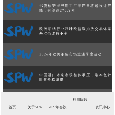
书赞桉诺里巴斯工厂年产量将超设计产
能，有望达270万吨
欧洲浆纸行业呼吁欧盟碳排放交易体系
基准值维持不变
2026年欧美纸袋市场遭遇季度波动
中国进口木浆市场整体承压，唯本色针
叶浆价格坚挺
美国造纸工业产能与产量数据发布 核心
往届回顾
板块展现韧性
首页
关于SPW
2027年会议
资讯中心