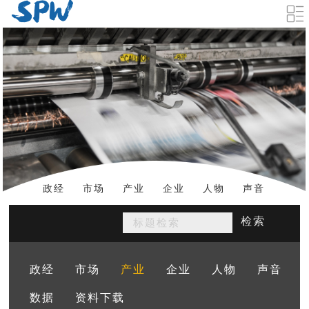
政经
市场
产业
企业
人物
声音
数据
资料下载
检索
政经
市场
产业
企业
人物
声音
数据
资料下载